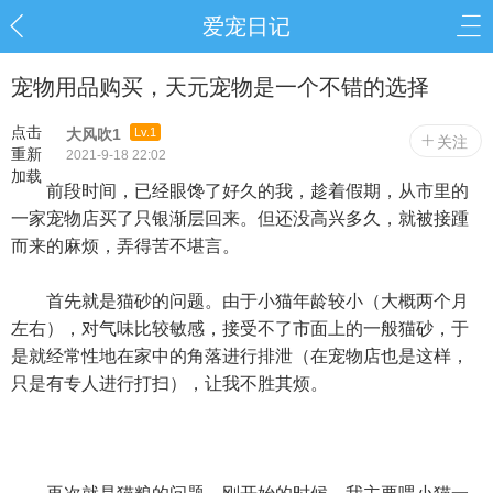
爱宠日记
宠物用品购买，天元宠物是一个不错的选择
点击
大风吹1
Lv.1
关注
重新
2021-9-18 22:02
加载
前段时间，已经眼馋了好久的我，趁着假期，从市里的
一家宠物店买了只银渐层回来。但还没高兴多久，就被接踵
而来的麻烦，弄得苦不堪言。
首先就是猫砂的问题。由于小猫年龄较小（大概两个月
左右），对气味比较敏感，接受不了市面上的一般猫砂，于
是就经常性地在家中的角落进行排泄（在宠物店也是这样，
只是有专人进行打扫），让我不胜其烦。