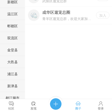
武侯区遛宠总群
新都区
成华区遛宠总圈
温江区
加入
青羊区遛宠总群，欢迎大家加入！
郫都区
双流区
金堂县
大邑县
浦江县
新津县
都江堰市
社区
发现
圈子
登录
彭州市