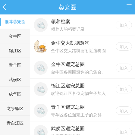
蓉宠圈
领养档案
推荐蓉宠圈
加入
领养人的档案记录
金牛区
金牛交大凯德遛狗
加入
锦江区
金牛区交大路凯德附近遛狗圈，希望广大狗狗朋友们加入，一起交流和相互帮助。
金牛区遛宠总圈
青羊区
加入
金牛区各商圈遛狗的总集合。
欢迎金牛区各位宠物的主子加入，提供有效的信息！
武侯区
锦江区遛宠总圈
加入
欢迎锦江区各位宠物主子加入
成华区
青羊区遛宠总圈
龙泉驿区
加入
青羊区各位遛宠主子的总群
青白江区
武侯区遛宠总圈
加入