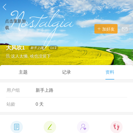
点击重新加
载
加好友
大风吹1
新手上路
Lv.1
这人太懒, 啥也没留下
主题
记录
资料
用户组
新手上路
站龄
0 天