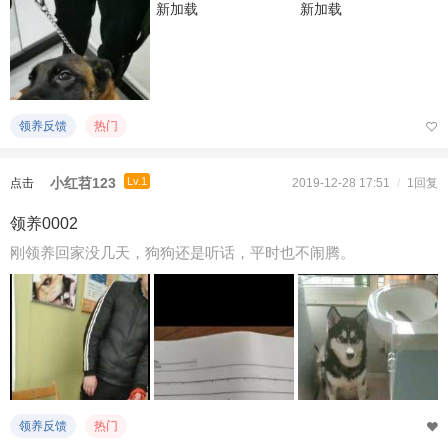
新加载
新加载
领养反馈
热门
小红苕123
Lv.1
点击
2019-12-28 17:51
/
1回复
重新
领养0002
加载
刚领养回家没几天，狗狗还是听话，平时也不闹腾。
领养反馈
热门