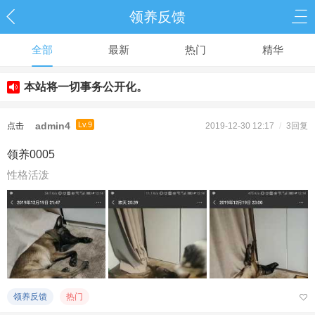
领养反馈
全部
最新
热门
精华
本站将一切事务公开化。
admin4
Lv.9
点击
2019-12-30 12:17
/
3回复
重新
领养0005
加载
性格活泼
领养反馈
热门