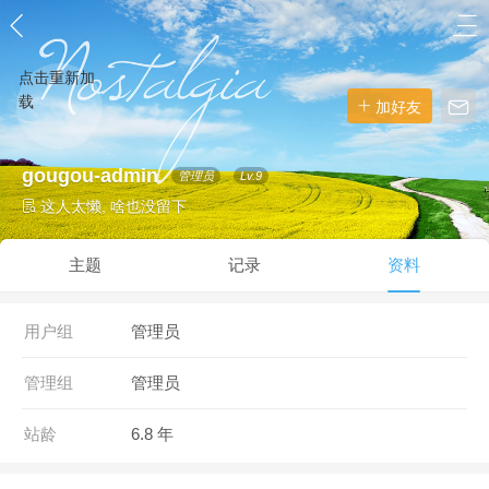
点击重新加
载
加好友
gougou-admin
管理员
Lv.9
这人太懒, 啥也没留下
主题
记录
资料
用户组
管理员
管理组
管理员
站龄
6.8 年