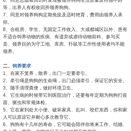
6、同意志愿者回访时发现被领养狗狗生活质量及待遇不好
等，出养人有权收回所领养狗狗。
7、同意对领养狗狗定期免疫及适时绝育，费用由领养人承
担。
8、合租房、学生、无固定工作收入、大成都城区以外、患有
不适合饲养动物的疾病、有遗弃或虐待动物前科、参与买
卖、领养目的为守工地、库房、扑鼠等工作性使用者均不能
领养。
二、
饲养要求
1、在家不笼养，散养，出门一定要牵引。
2、牵引绳是狗狗的生命绳，出门必须牵引，保证它的安全。
3、随手清理粪便，做好环境卫生。
4、它生病的时候带它到医院治疗，还要每年定期为狗狗打疫
苗、驱虫和常规体检。
5、它在家到处大小便、破坏家具、乱叫、咬烂东西，你和家
人可以原谅它并耐心多次教导它。
6、狗狗有十几年的寿命，它可能会陪伴你将来工作、结婚、