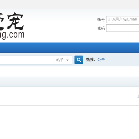
帐号
密码
热搜:
公告
帖子
搜
索