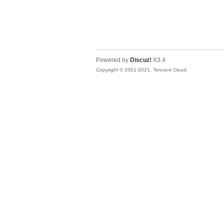
宠,
Powered by
Discuz!
X3.4
Copyright © 2001-2021, Tencent Cloud.
蓉