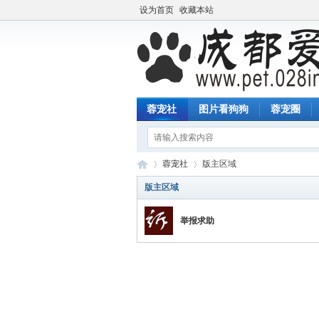
设为首页
收藏本站
蓉宠社
图片看狗狗
蓉宠圈
蓉宠社
版主区域
版主区域
举报求助
蓉
»
›