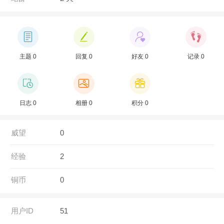
主题 0
回复 0
好友 0
记录 0
日志 0
相册 0
积分 0
威望
0
经验
2
铜币
0
用户ID
51