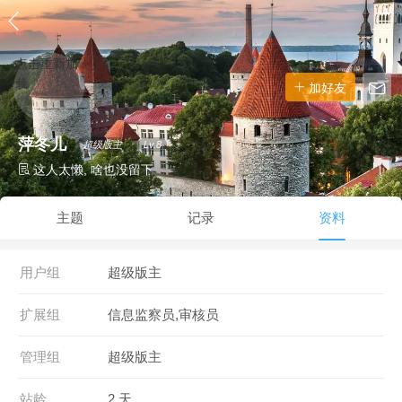
点击重新加
载
加好友
萍冬儿
超级版主
Lv.8
这人太懒, 啥也没留下
主题
记录
资料
用户组
超级版主
扩展组
信息监察员,审核员
管理组
超级版主
站龄
2 天