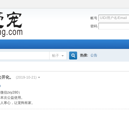
帐号
密码
热搜:
公告
帖子
搜
公开化。
(2019-10-21)
n
索
信zxy280）
供本次公益使用。
心人寒心，让宠狗有家。