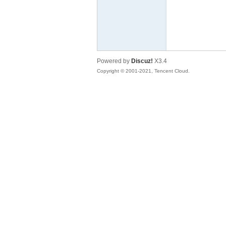
宠,
Powered by
Discuz!
X3.4
Copyright © 2001-2021, Tencent Cloud.
蓉