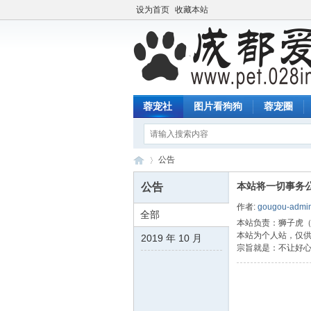
设为首页
收藏本站
蓉宠社
图片看狗狗
蓉宠圈
公告
本站将一切事务
公告
作者:
gougou-admi
全部
蓉
›
本站负责：狮子虎（微
本站为个人站，仅
2019 年 10 月
宗旨就是：不让好